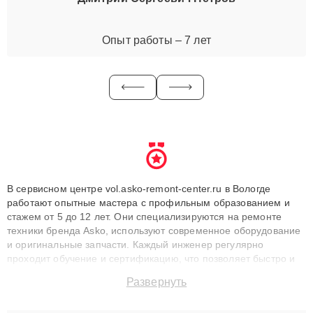
Опыт работы – 7 лет
В сервисном центре vol.asko-remont-center.ru в Вологде
работают опытные мастера с профильным образованием и
стажем от 5 до 12 лет. Они специализируются на ремонте
техники бренда Asko, используют современное оборудование
и оригинальные запчасти. Каждый инженер регулярно
проходит обучение и сертификацию, что позволяет быстро и
точноdiagnostikировать поломки и восстанавливать технику с
Развернуть
сохранением гарантии до 3 лет. Наши мастера решают
сложные случаи: от замены матриц и материнских плат до