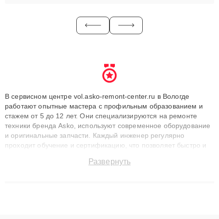
В сервисном центре vol.asko-remont-center.ru в Вологде
работают опытные мастера с профильным образованием и
стажем от 5 до 12 лет. Они специализируются на ремонте
техники бренда Asko, используют современное оборудование
и оригинальные запчасти. Каждый инженер регулярно
проходит обучение и сертификацию, что позволяет быстро и
точноdiagnostikировать поломки и восстанавливать технику с
Развернуть
сохранением гарантии до 3 лет. Наши мастера решают
сложные случаи: от замены матриц и материнских плат до
ремонта после залития и восстановления данных. Благодаря
высокой квалификации и ответственному подходу клиенты
получают быстрый, качественный ремонт и понятные
объяснения по результатам диагностики.