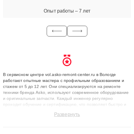
Опыт работы – 7 лет
В сервисном центре vol.asko-remont-center.ru в Вологде
работают опытные мастера с профильным образованием и
стажем от 5 до 12 лет. Они специализируются на ремонте
техники бренда Asko, используют современное оборудование
и оригинальные запчасти. Каждый инженер регулярно
проходит обучение и сертификацию, что позволяет быстро и
точноdiagnostikировать поломки и восстанавливать технику с
Развернуть
сохранением гарантии до 3 лет. Наши мастера решают
сложные случаи: от замены матриц и материнских плат до
ремонта после залития и восстановления данных. Благодаря