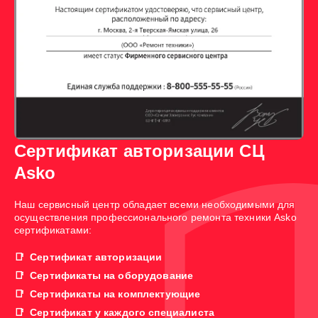
Сертификат авторизации СЦ
Asko
Наш сервисный центр обладает всеми необходимыми для
осуществления профессионального ремонта техники Asko
сертификатами:
Сертификат авторизации
Сертификаты на оборудование
Сертификаты на комплектующие
Сертификат у каждого специалиста