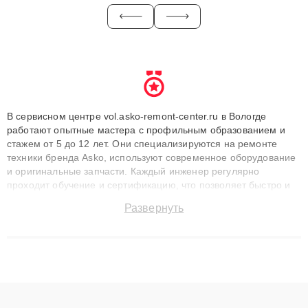
В сервисном центре vol.asko-remont-center.ru в Вологде
работают опытные мастера с профильным образованием и
стажем от 5 до 12 лет. Они специализируются на ремонте
техники бренда Asko, используют современное оборудование
и оригинальные запчасти. Каждый инженер регулярно
проходит обучение и сертификацию, что позволяет быстро и
точноdiagnostikировать поломки и восстанавливать технику с
Развернуть
сохранением гарантии до 3 лет. Наши мастера решают
сложные случаи: от замены матриц и материнских плат до
ремонта после залития и восстановления данных. Благодаря
высокой квалификации и ответственному подходу клиенты
получают быстрый, качественный ремонт и понятные
объяснения по результатам диагностики.