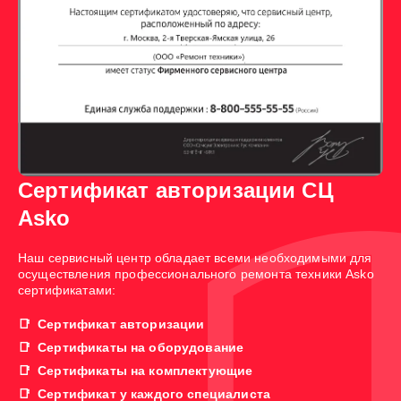
Сертификат авторизации СЦ
Asko
Наш сервисный центр обладает всеми необходимыми для
осуществления профессионального ремонта техники Asko
сертификатами:
Сертификат авторизации
Сертификаты на оборудование
Сертификаты на комплектующие
Сертификат у каждого специалиста