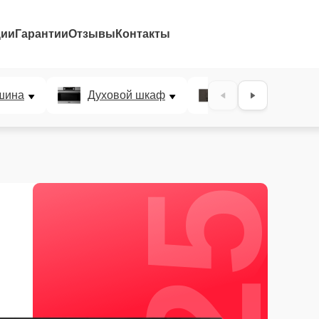
ции
Гарантии
Отзывы
Контакты
25%
шина
Духовой шкаф
Варочная панел