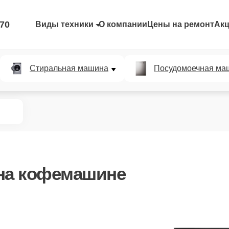
-70
Виды техники
О компании
Цены на ремонт
Ак
Стиральная машина
Посудомоечная ма
на кофемашине