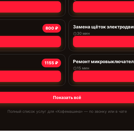
Замена щёток электродви
800 ₽
30 мин
Ремонт микровыключател
1155 ₽
15 мин
Показать всё
Полный список услуг для «
Кофемашина
» — по звонку или в чате