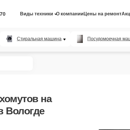
-70
Виды техники
О компании
Цены на ремонт
Ак
Стиральная машина
Посудомоечная ма
 хомутов
на
в Вологде