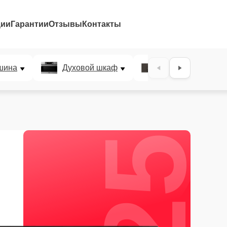
ции
Гарантии
Отзывы
Контакты
25%
шина
Духовой шкаф
Варочная панел