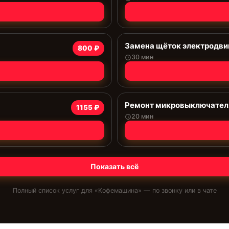
Замена щёток электродви
800 ₽
30 мин
Ремонт микровыключател
1155 ₽
20 мин
Показать всё
Полный список услуг для «
Кофемашина
» — по звонку или в чате