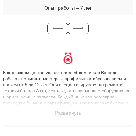
Опыт работы – 7 лет
В сервисном центре vol.asko-remont-center.ru в Вологде
работают опытные мастера с профильным образованием и
стажем от 5 до 12 лет. Они специализируются на ремонте
техники бренда Asko, используют современное оборудование
и оригинальные запчасти. Каждый инженер регулярно
проходит обучение и сертификацию, что позволяет быстро и
точноdiagnostikировать поломки и восстанавливать технику с
Развернуть
сохранением гарантии до 3 лет. Наши мастера решают
сложные случаи: от замены матриц и материнских плат до
ремонта после залития и восстановления данных. Благодаря
высокой квалификации и ответственному подходу клиенты