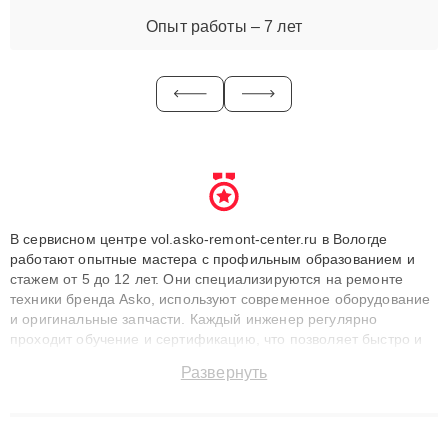
Опыт работы – 7 лет
В сервисном центре vol.asko-remont-center.ru в Вологде
работают опытные мастера с профильным образованием и
стажем от 5 до 12 лет. Они специализируются на ремонте
техники бренда Asko, используют современное оборудование
и оригинальные запчасти. Каждый инженер регулярно
проходит обучение и сертификацию, что позволяет быстро и
точноdiagnostikировать поломки и восстанавливать технику с
Развернуть
сохранением гарантии до 3 лет. Наши мастера решают
сложные случаи: от замены матриц и материнских плат до
ремонта после залития и восстановления данных. Благодаря
высокой квалификации и ответственному подходу клиенты