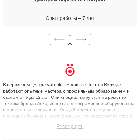
Опыт работы – 7 лет
В сервисном центре vol.asko-remont-center.ru в Вологде
работают опытные мастера с профильным образованием и
стажем от 5 до 12 лет. Они специализируются на ремонте
техники бренда Asko, используют современное оборудование
и оригинальные запчасти. Каждый инженер регулярно
проходит обучение и сертификацию, что позволяет быстро и
точноdiagnostikировать поломки и восстанавливать технику с
Развернуть
сохранением гарантии до 3 лет. Наши мастера решают
сложные случаи: от замены матриц и материнских плат до