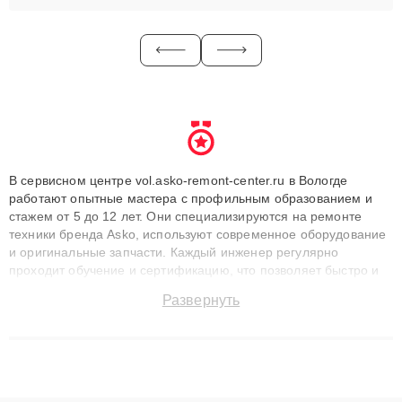
В сервисном центре vol.asko-remont-center.ru в Вологде
работают опытные мастера с профильным образованием и
стажем от 5 до 12 лет. Они специализируются на ремонте
техники бренда Asko, используют современное оборудование
и оригинальные запчасти. Каждый инженер регулярно
проходит обучение и сертификацию, что позволяет быстро и
точноdiagnostikировать поломки и восстанавливать технику с
Развернуть
сохранением гарантии до 3 лет. Наши мастера решают
сложные случаи: от замены матриц и материнских плат до
ремонта после залития и восстановления данных. Благодаря
высокой квалификации и ответственному подходу клиенты
получают быстрый, качественный ремонт и понятные
объяснения по результатам диагностики.