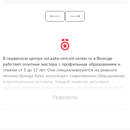
В сервисном центре vol.asko-remont-center.ru в Вологде
работают опытные мастера с профильным образованием и
стажем от 5 до 12 лет. Они специализируются на ремонте
техники бренда Asko, используют современное оборудование
и оригинальные запчасти. Каждый инженер регулярно
проходит обучение и сертификацию, что позволяет быстро и
точноdiagnostikировать поломки и восстанавливать технику с
Развернуть
сохранением гарантии до 3 лет. Наши мастера решают
сложные случаи: от замены матриц и материнских плат до
ремонта после залития и восстановления данных. Благодаря
высокой квалификации и ответственному подходу клиенты
получают быстрый, качественный ремонт и понятные
объяснения по результатам диагностики.