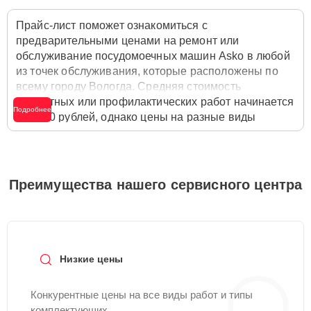
Прайс-лист поможет ознакомиться с
предварительными ценами на ремонт или
обслуживание посудомоечных машин Asko в любой
из точек обслуживания, которые расположены по
всему городу Вологда. Средняя стоимость
ремонтных или профилактических работ начинается
Подробнее
от 1200 рублей, однако цены на разные виды
комплектующих могут различаться. Полную
стоимость работ с учётом запчастей или расходных
материалов необходимо уточнять со специалистом
службы заботы о клиентах. Для расчета итоговой
Преимущества нашего сервисного центра
стоимости ремонта посудомоечной машины
достаточно позвонить по телефону горячей линии
+7 (800) 301-53-70
или оставить заявку на нашем
сайте Asko-Remont-Center.
Низкие цены
Конкурентные цены на все виды работ и типы
комплектующих