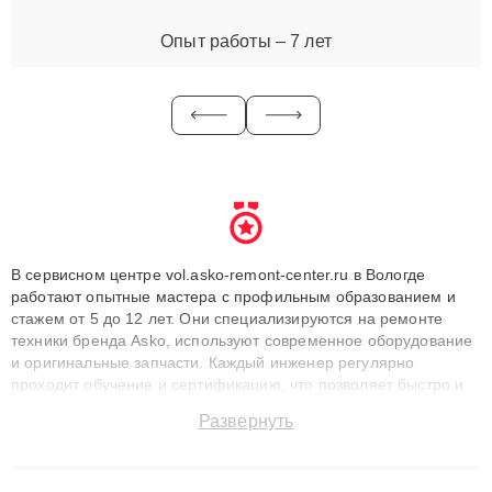
Опыт работы – 7 лет
В сервисном центре vol.asko-remont-center.ru в Вологде
работают опытные мастера с профильным образованием и
стажем от 5 до 12 лет. Они специализируются на ремонте
техники бренда Asko, используют современное оборудование
и оригинальные запчасти. Каждый инженер регулярно
проходит обучение и сертификацию, что позволяет быстро и
точноdiagnostikировать поломки и восстанавливать технику с
Развернуть
сохранением гарантии до 3 лет. Наши мастера решают
сложные случаи: от замены матриц и материнских плат до
ремонта после залития и восстановления данных. Благодаря