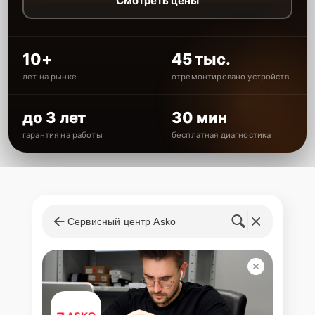
Смотреть цены
10+
45 тыс.
лет на рынке
отремонтировано устройств
до 3 лет
30 мин
гарантия на работы
бесплатная диагностика
Сервисный центр Asko