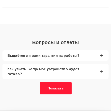
сложные случаи: от замены матриц и материнских плат до
ремонта после залития и восстановления данных. Благодаря
высокой квалификации и ответственному подходу клиенты
получают быстрый, качественный ремонт и понятные
объяснения по результатам диагностики.
Вопросы и ответы
+
Выдаётся ли вами гарантия на работы?
Как узнать, когда моё устройство будет
+
готово?
Показать