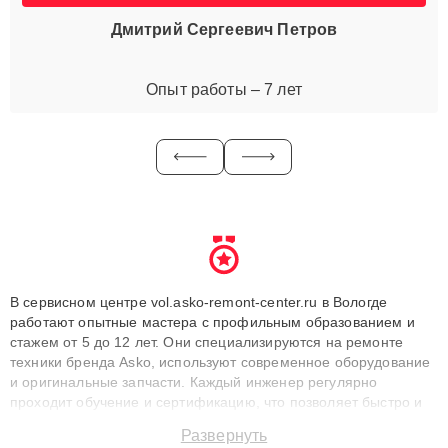
Дмитрий Сергеевич Петров
Опыт работы – 7 лет
В сервисном центре vol.asko-remont-center.ru в Вологде
работают опытные мастера с профильным образованием и
стажем от 5 до 12 лет. Они специализируются на ремонте
техники бренда Asko, используют современное оборудование
и оригинальные запчасти. Каждый инженер регулярно
проходит обучение и сертификацию, что позволяет быстро и
точноdiagnostikировать поломки и восстанавливать технику с
Развернуть
сохранением гарантии до 3 лет. Наши мастера решают