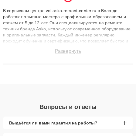
В сервисном центре vol.asko-remont-center.ru в Вологде
работают опытные мастера с профильным образованием и
стажем от 5 до 12 лет. Они специализируются на ремонте
техники бренда Asko, используют современное оборудование
и оригинальные запчасти. Каждый инженер регулярно
проходит обучение и сертификацию, что позволяет быстро и
точноdiagnostikировать поломки и восстанавливать технику с
Развернуть
сохранением гарантии до 3 лет. Наши мастера решают
сложные случаи: от замены матриц и материнских плат до
ремонта после залития и восстановления данных. Благодаря
высокой квалификации и ответственному подходу клиенты
получают быстрый, качественный ремонт и понятные
объяснения по результатам диагностики.
Вопросы и ответы
+
Выдаётся ли вами гарантия на работы?