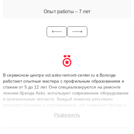
Опыт работы – 7 лет
В сервисном центре vol.asko-remont-center.ru в Вологде
работают опытные мастера с профильным образованием и
стажем от 5 до 12 лет. Они специализируются на ремонте
техники бренда Asko, используют современное оборудование
и оригинальные запчасти. Каждый инженер регулярно
проходит обучение и сертификацию, что позволяет быстро и
точноdiagnostikировать поломки и восстанавливать технику с
Развернуть
сохранением гарантии до 3 лет. Наши мастера решают
сложные случаи: от замены матриц и материнских плат до
ремонта после залития и восстановления данных. Благодаря