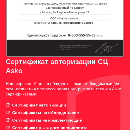
Сертификат авторизации СЦ
Asko
Наш сервисный центр обладает всеми необходимыми для
осуществления профессионального ремонта техники Asko
сертификатами:
Сертификат авторизации
Сертификаты на оборудование
Сертификаты на комплектующие
Сертификат у каждого специалиста