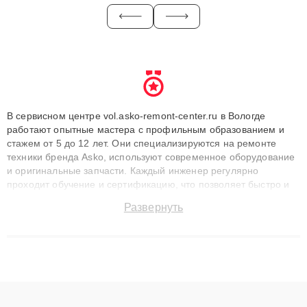
В сервисном центре vol.asko-remont-center.ru в Вологде
работают опытные мастера с профильным образованием и
стажем от 5 до 12 лет. Они специализируются на ремонте
техники бренда Asko, используют современное оборудование
и оригинальные запчасти. Каждый инженер регулярно
проходит обучение и сертификацию, что позволяет быстро и
точноdiagnostikировать поломки и восстанавливать технику с
Развернуть
сохранением гарантии до 3 лет. Наши мастера решают
сложные случаи: от замены матриц и материнских плат до
ремонта после залития и восстановления данных. Благодаря
высокой квалификации и ответственному подходу клиенты
получают быстрый, качественный ремонт и понятные
объяснения по результатам диагностики.