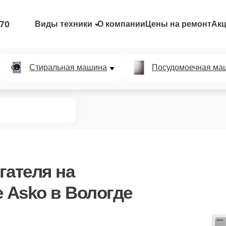
-70
Виды техники
О компании
Цены на ремонт
Ак
Стиральная машина
Посудомоечная ма
гателя
на
 Asko в Вологде