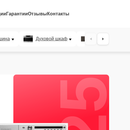
ции
Гарантии
Отзывы
Контакты
25%
шина
Духовой шкаф
Варочная панел