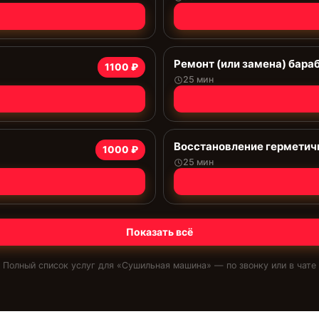
Ремонт (или замена) бара
1100 ₽
25 мин
Восстановление герметич
1000 ₽
25 мин
Показать всё
Полный список услуг для «
Сушильная машина
» — по звонку или в чате