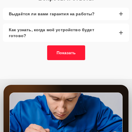
Главные особенности
+
Выдаётся ли вами гарантия на работы?
сервиса
Как узнать, когда моё устройство будет
+
Низкие цены и скидки
— предлагаем выгодные
готово?
условия для ремонта.
Срочный ремонт
— электросхема будет
заменена в кратчайшие сроки.
Показать
Доставка и выезд
— предоставляем услуги
доставки и выезда мастера.
Запчасти в наличии
— используем
оригинальные схемы и проверенные аналоги.
Гарантия качества
— предоставляем гарантию
на выполненные работы.
Сервисный центр обеспечивает надежный и качественный ремонт
с гарантией на все выполненные работы и используемые
запчасти. Мы используем только оригинальные детали или
проверенные аналоги, чтобы ваша техника продолжала работать
без перебоев. Мастера обладают необходимым опытом для
выполнения даже самых сложных ремонтов, а замена