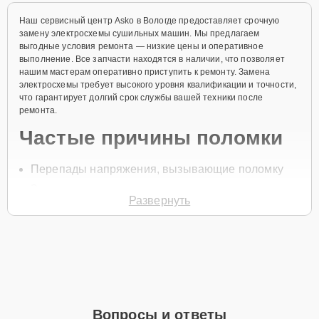
Наш сервисный центр Asko в Вологде предоставляет срочную
замену электросхемы сушильных машин. Мы предлагаем
выгодные условия ремонта — низкие цены и оперативное
выполнение. Все запчасти находятся в наличии, что позволяет
нашим мастерам оперативно приступить к ремонту. Замена
электросхемы требует высокого уровня квалификации и точности,
что гарантирует долгий срок службы вашей техники после
ремонта.
Частые причины поломки
Перепады напряжения, вызывающие поломку
Замыкание проводов
Развернуть
Повреждение компонентов
Перегрев устройства
Неисправность блока управления
Для начала ремонта свяжитесь с нами по телефону или оставьте
Заявку на сайте
. После этого специалист свяжется с вами в
течение минуты для уточнения всех вопросов и записи на
Вопросы и ответы
диагностику и замену.