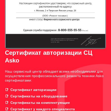
Сертификат авторизации СЦ
Asko
Наш сервисный центр обладает всеми необходимыми для
осуществления профессионального ремонта техники Asko
сертификатами:
Сертификат авторизации
Сертификаты на оборудование
Сертификаты на комплектующие
Сертификат у каждого специалиста