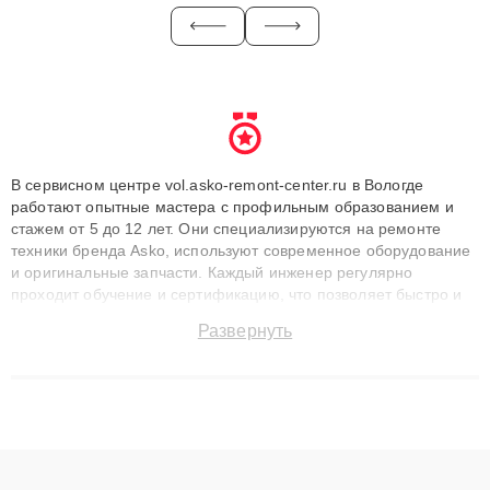
В сервисном центре vol.asko-remont-center.ru в Вологде
работают опытные мастера с профильным образованием и
стажем от 5 до 12 лет. Они специализируются на ремонте
техники бренда Asko, используют современное оборудование
и оригинальные запчасти. Каждый инженер регулярно
проходит обучение и сертификацию, что позволяет быстро и
точноdiagnostikировать поломки и восстанавливать технику с
Развернуть
сохранением гарантии до 3 лет. Наши мастера решают
сложные случаи: от замены матриц и материнских плат до
ремонта после залития и восстановления данных. Благодаря
высокой квалификации и ответственному подходу клиенты
получают быстрый, качественный ремонт и понятные
объяснения по результатам диагностики.