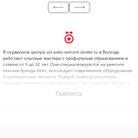
В сервисном центре vol.asko-remont-center.ru в Вологде
работают опытные мастера с профильным образованием и
стажем от 5 до 12 лет. Они специализируются на ремонте
техники бренда Asko, используют современное оборудование
и оригинальные запчасти. Каждый инженер регулярно
проходит обучение и сертификацию, что позволяет быстро и
точноdiagnostikировать поломки и восстанавливать технику с
Развернуть
сохранением гарантии до 3 лет. Наши мастера решают
сложные случаи: от замены матриц и материнских плат до
ремонта после залития и восстановления данных. Благодаря
высокой квалификации и ответственному подходу клиенты
получают быстрый, качественный ремонт и понятные
объяснения по результатам диагностики.