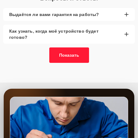
вами в течение минуты для уточнения деталей и записи на
диагностику или обслуживание.
+
Выдаётся ли вами гарантия на работы?
Главные особенности
сервиса
Как узнать, когда моё устройство будет
+
готово?
Низкие цены и скидки
— выгодные условия
для всех клиентов.
Показать
Срочный ремонт
— минимальные сроки
выполнения работ.
Доставка и выезд
— удобное обслуживание на
дому.
Запчасти в наличии
— оригинальные детали и
аналоги всегда в наличии.
Гарантия качества
— надежная работа после
ремонта.
Сервисный центр обеспечивает качественное выполнение всех
работ с гарантией на замененные детали и выполненные услуги.
Опытные мастера восстанавливают работу устройства,
обеспечивая его безопасное и стабильное использование.