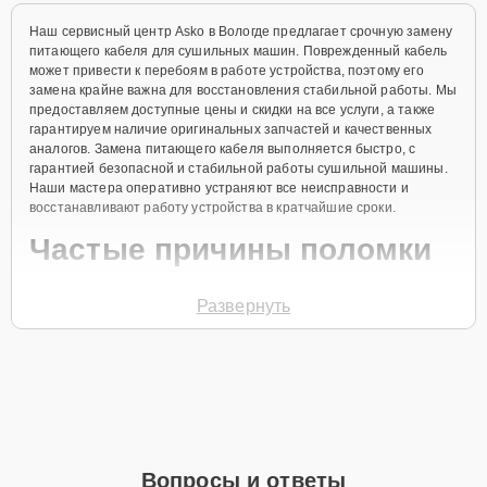
Наш сервисный центр Asko в Вологде предлагает срочную замену
питающего кабеля для сушильных машин. Поврежденный кабель
может привести к перебоям в работе устройства, поэтому его
замена крайне важна для восстановления стабильной работы. Мы
предоставляем доступные цены и скидки на все услуги, а также
гарантируем наличие оригинальных запчастей и качественных
аналогов. Замена питающего кабеля выполняется быстро, с
гарантией безопасной и стабильной работы сушильной машины.
Наши мастера оперативно устраняют все неисправности и
восстанавливают работу устройства в кратчайшие сроки.
Частые причины поломки
Механическое повреждение
Развернуть
Износ изоляции
Перегрев кабеля
Короткое замыкание
Неправильная эксплуатация
Для начала ремонта необходимо позвонить по телефону +7 (800)
Вопросы и ответы
301-53-70 или оставить
Заявку на сайте
. Специалист свяжется с