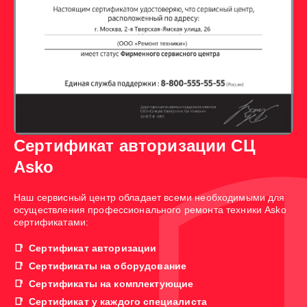
Сертификат авторизации СЦ
Asko
Наш сервисный центр обладает всеми необходимыми для
осуществления профессионального ремонта техники Asko
сертификатами:
Сертификат авторизации
Сертификаты на оборудование
Сертификаты на комплектующие
Сертификат у каждого специалиста