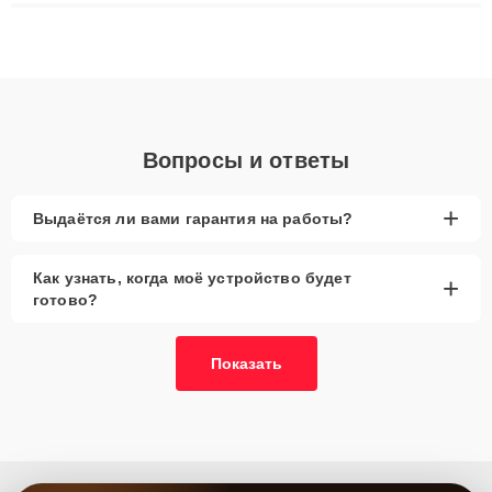
ремонта после залития и восстановления данных. Благодаря
высокой квалификации и ответственному подходу клиенты
получают быстрый, качественный ремонт и понятные
объяснения по результатам диагностики.
Вопросы и ответы
+
Выдаётся ли вами гарантия на работы?
Как узнать, когда моё устройство будет
+
готово?
Показать