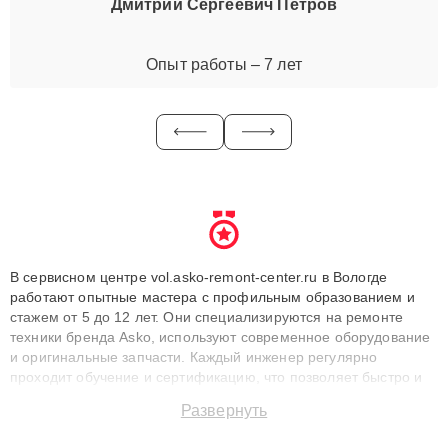
Дмитрий Сергеевич Петров
Опыт работы – 7 лет
В сервисном центре vol.asko-remont-center.ru в Вологде
работают опытные мастера с профильным образованием и
стажем от 5 до 12 лет. Они специализируются на ремонте
техники бренда Asko, используют современное оборудование
и оригинальные запчасти. Каждый инженер регулярно
проходит обучение и сертификацию, что позволяет быстро и
точноdiagnostikировать поломки и восстанавливать технику с
Развернуть
сохранением гарантии до 3 лет. Наши мастера решают
сложные случаи: от замены матриц и материнских плат до